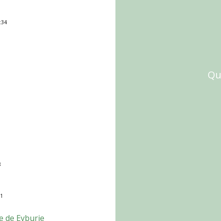
:34
Qu'
8
51
e de Eyburie