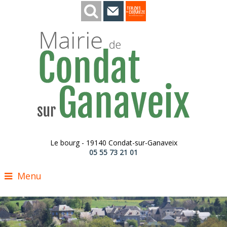
Le bourg - 19140 Condat-sur-Ganaveix
05 55 73 21 01
Menu