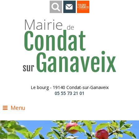
Le bourg - 19140 Condat-sur-Ganaveix
05 55 73 21 01
Menu