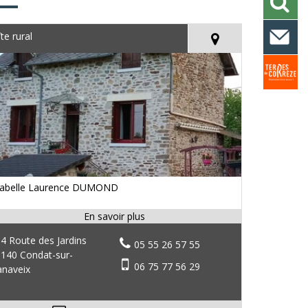
îte rural
sabelle Laurence DUMOND
4 Route des Jardins
05 55 26 57 55
140 Condat-sur-
06 75 77 56 29
naveix