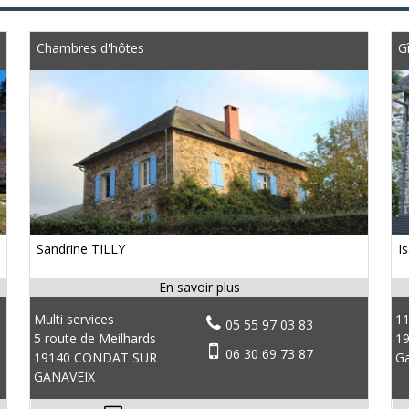
Chambres d'hôtes
G
Sandrine TILLY
I
Multi services
11
05 55 97 03 83
5 route de Meilhards
19
06 30 69 73 87
19140 CONDAT SUR
Ga
GANAVEIX