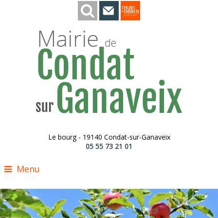
Le bourg - 19140 Condat-sur-Ganaveix
05 55 73 21 01
Menu