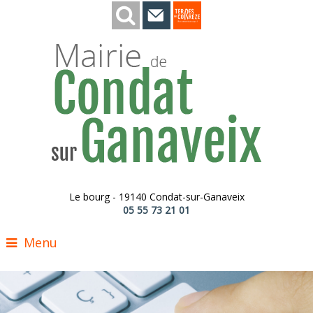
Le bourg - 19140 Condat-sur-Ganaveix
05 55 73 21 01
Menu