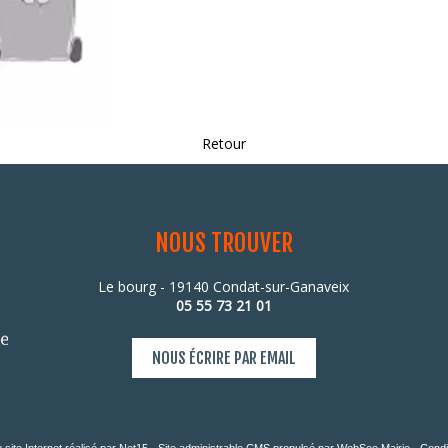
Retour
NOUS TROUVER
Le bourg - 19140 Condat-sur-Ganaveix
05 55 73 21 01
NOUS ÉCRIRE PAR EMAIL
site Internet réalisé par Net15
-
Site administrable CMS propulsé par WebSee Mairie
-
Condi