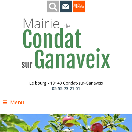
Le bourg - 19140 Condat-sur-Ganaveix
05 55 73 21 01
Menu