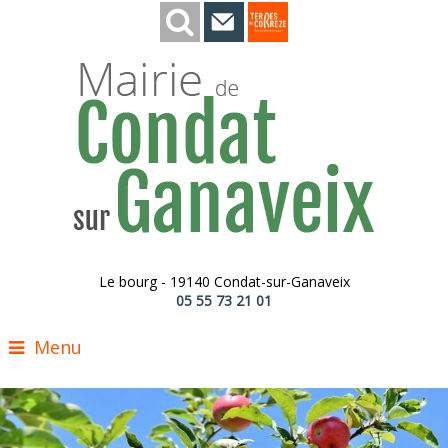
Le bourg - 19140 Condat-sur-Ganaveix
05 55 73 21 01
Menu